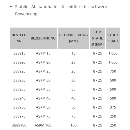
Stabiler Abstandhalter für mittlere bis schwere
Bewehrung.
FÜR
BESTELL-
BETONDECKUNG
STÜCK
BEZEICHNUNG
STAHL
NR.
(MM)
/ SACK
Ø (MM)
388915
ASKM 15
15
8 - 25
1.000
388920
ASKM 20
20
8 - 25
1.000
388925
ASKM 25
25
8 - 25
750
388930
ASKM 30
30
8 - 25
500
388935
ASKM 35
35
8 - 25
500
388940
ASKM 40
40
8 - 25
500
388950
ASKM 50
50
8 - 25
375
388975
ASKM 75
75
8 - 25
250
3889100
ASKM 100
100
8 - 25
250