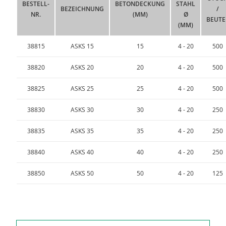
BESTELL-
BETONDECKUNG
STAHL
BEZEICHNUNG
/
NR.
(MM)
Ø
BEUTE
(MM)
38815
ASKS 15
15
4 - 20
500
38820
ASKS 20
20
4 - 20
500
38825
ASKS 25
25
4 - 20
500
38830
ASKS 30
30
4 - 20
250
38835
ASKS 35
35
4 - 20
250
38840
ASKS 40
40
4 - 20
250
38850
ASKS 50
50
4 - 20
125