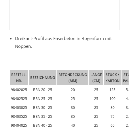
Dreikant-Profil aus Faserbeton in Bogenform mit
Noppen.
BESTELL-
BETONDECKUNG
LÄNGE
STÜCK /
ST
BEZEICHNUNG
NR.
(MM)
(CM)
KARTON
PA
98402025
BBN 20 - 25
20
25
125
5
98402525
BBN 25 - 25
25
25
100
4
98403025
BBN 30 - 25
30
25
80
3
98403525
BBN 35 - 25
35
25
75
2
98404025
BBN 40 - 25
40
25
65
2