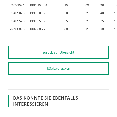
98404525
BBN 45 - 25
45
25
60
1
98405025
BBN 50 - 25
50
25
40
1
98405525
BBN 55 - 25
55
25
35
1
98406025
BBN 60 - 25
60
25
30
1
zurück zur Übersicht
Seite drucken
DAS KÖNNTE SIE EBENFALLS
INTERESSIEREN