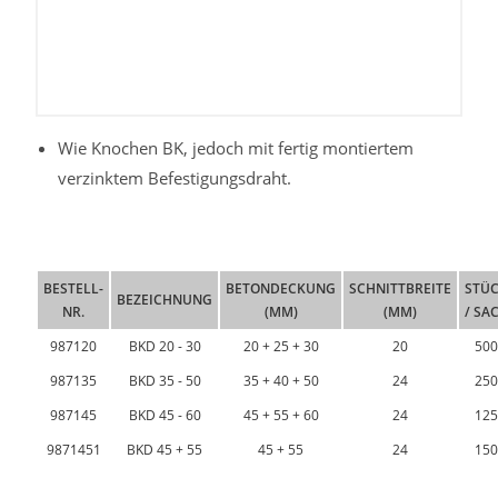
Wie Knochen BK, jedoch mit fertig montiertem
verzinktem Befestigungsdraht.
BESTELL-
BETONDECKUNG
SCHNITTBREITE
STÜ
BEZEICHNUNG
NR.
(MM)
(MM)
/ SA
987120
BKD 20 - 30
20 + 25 + 30
20
50
987135
BKD 35 - 50
35 + 40 + 50
24
25
987145
BKD 45 - 60
45 + 55 + 60
24
12
9871451
BKD 45 + 55
45 + 55
24
15