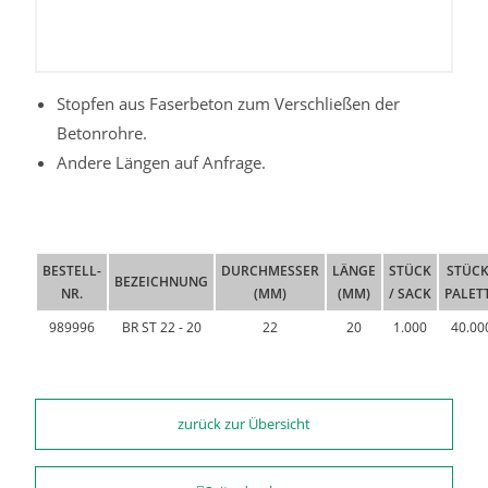
Stopfen aus Faserbeton zum Verschließen der
Betonrohre.
Andere Längen auf Anfrage.
BESTELL-
DURCHMESSER
LÄNGE
STÜCK
STÜCK
BEZEICHNUNG
NR.
(MM)
(MM)
/ SACK
PALET
989996
BR ST 22 - 20
22
20
1.000
40.00
zurück zur Übersicht