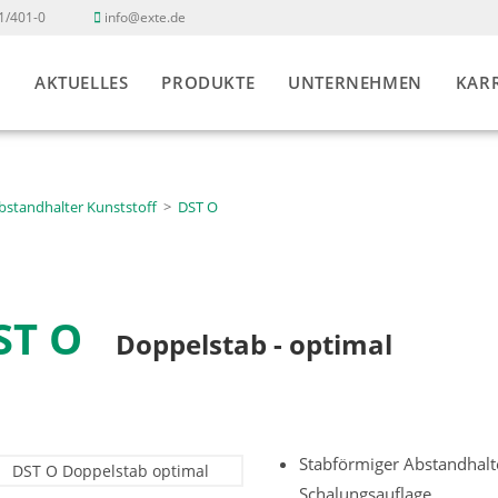
1/401-0
info@exte.de
E
AKTUELLES
PRODUKTE
UNTERNEHMEN
KARR
bstandhalter Kunststoff
>
DST O
ST O
Doppelstab - optimal
Stabförmiger Abstandhalt
Schalungsauflage.