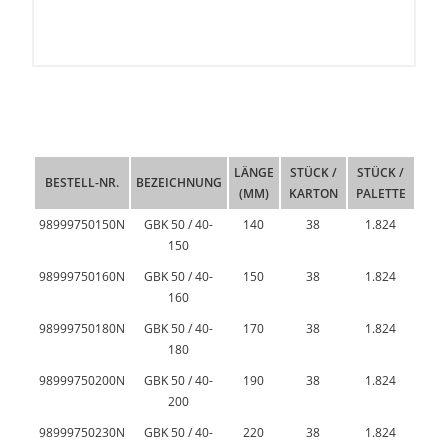
LÄNGE
STÜCK /
STÜCK /
BESTELL-NR.
BEZEICHNUNG
(MM)
KARTON
PALETTE
98999750150N
GBK 50 / 40-
140
38
1.824
150
98999750160N
GBK 50 / 40-
150
38
1.824
160
98999750180N
GBK 50 / 40-
170
38
1.824
180
98999750200N
GBK 50 / 40-
190
38
1.824
200
98999750230N
GBK 50 / 40-
220
38
1.824