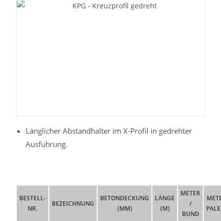
Länglicher Abstandhalter im X-Profil in gedrehter
Ausführung.
METER
BESTELL-
BETONDECKUNG
LÄNGE
METE
BEZEICHNUNG
/
NR.
(MM)
(M)
PALE
BUND