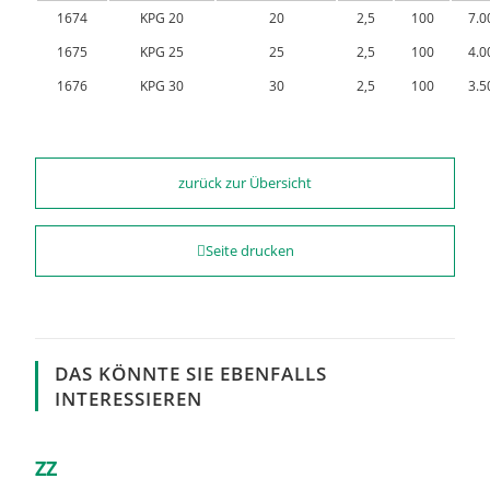
1674
KPG 20
20
2,5
100
7.0
1675
KPG 25
25
2,5
100
4.0
1676
KPG 30
30
2,5
100
3.5
zurück zur Übersicht
Seite drucken
DAS KÖNNTE SIE EBENFALLS
INTERESSIEREN
ZZ