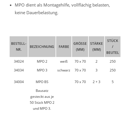
MPO dient als Montagehilfe, vollflächig belasten,
keine Dauerbelastung.
STÜCK
BESTELL-
GRÖSSE (
STÄRKE
BEZEICHNUNG
FARBE
/
NR.
MM)
(MM)
BEUTEL
34024
MPO 2
weiß
70 x 70
2
250
34034
MPO 3
schwarz
70 x 70
3
250
34004
MPO BS
70 x 70
2 + 3
5
Bausatz
gesteckt aus je
50 Stück MPO 2
und MPO 3.