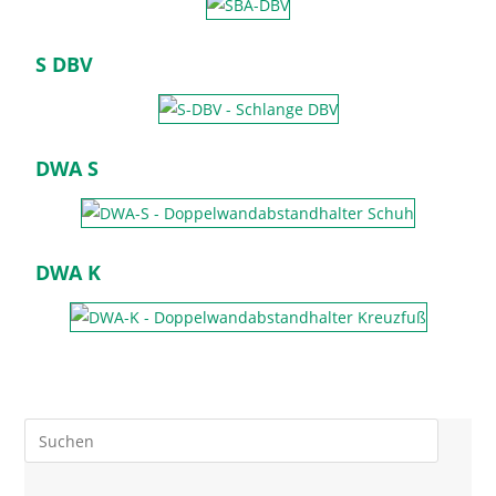
S DBV
DWA S
DWA K