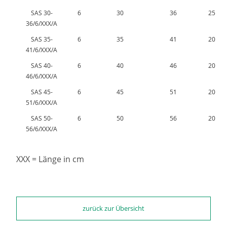
SAS 30-
6
30
36
25
36/6/XXX/A
SAS 35-
6
35
41
20
41/6/XXX/A
SAS 40-
6
40
46
20
46/6/XXX/A
SAS 45-
6
45
51
20
51/6/XXX/A
SAS 50-
6
50
56
20
56/6/XXX/A
XXX = Länge in cm
zurück zur Übersicht