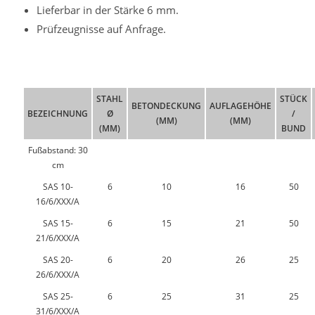
Lieferbar in der Stärke 6 mm.
Prüfzeugnisse auf Anfrage.
STAHL
STÜCK
BETONDECKUNG
AUFLAGEHÖHE
BEZEICHNUNG
Ø
/
(MM)
(MM)
(MM)
BUND
Fußabstand: 30
cm
SAS 10-
6
10
16
50
16/6/XXX/A
SAS 15-
6
15
21
50
21/6/XXX/A
SAS 20-
6
20
26
25
26/6/XXX/A
SAS 25-
6
25
31
25
31/6/XXX/A