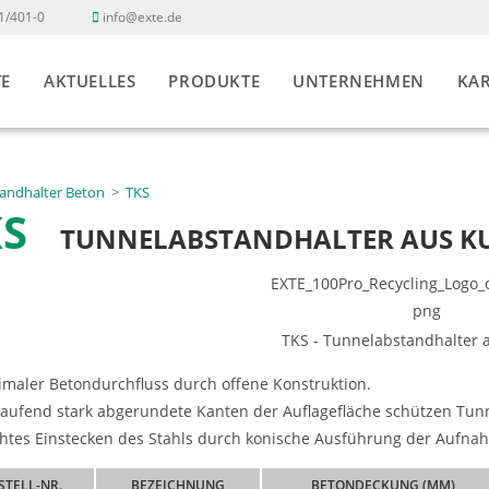
1/401-0
info@exte.de
TE
AKTUELLES
PRODUKTE
UNTERNEHMEN
KAR
andhalter Beton
>
TKS
KS
TUNNELABSTANDHALTER AUS K
imaler Betondurchfluss durch offene Konstruktion.
aufend stark abgerundete Kanten der Auflagefläche schützen Tun
chtes Einstecken des Stahls durch konische Ausführung der Aufna
STELL-NR.
BEZEICHNUNG
BETONDECKUNG (MM)