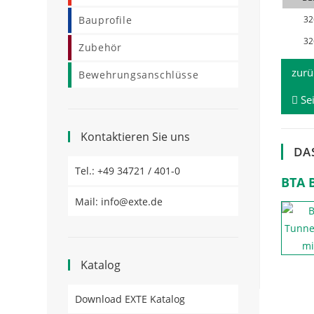
32
Bauprofile
32
Zubehör
zurü
Bewehrungsanschlüsse
Se
Kontaktieren Sie uns
DA
Opens
Tel.: +49 34721 / 401-0
BTA 
in
Opens
Mail: info@exte.de
a
in
new
a
tab
new
Katalog
tab
Opens
Download EXTE Katalog