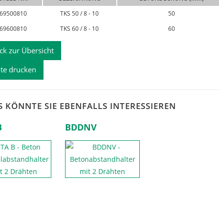
69500810
TKS 50 / 8 - 10
50
69600810
TKS 60 / 8 - 10
60
ck zur Übersicht
ite drucken
S KÖNNTE SIE EBENFALLS INTERESSIEREN
B
BDDNV