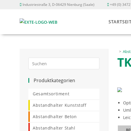
Zum
Industriestraße 3, D-06429 Nienburg (Saale)
+49 (0) 3472
Inhalt
springen
STARTSEI
>
Abst
T
Press
Escape
to
Produktkategorien
close
the
Gesamtsortiment
search
Opt
panel.
Abstandhalter Kunststoff
Uml
Abstandhalter Beton
Lei
Abstandhalter Stahl
BE