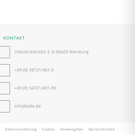
KONTAKT
Industriestraße 3, D-06429 Nienburg
Opens
in
+49 (0) 34721/401-0
a
Opens
new
in
+49 (0) 34721/401-99
tab
your
application
Opens
info@exte.de
in
your
application
Datenverarbeitung
Cookies
Hinweisgeber
Barrierefreiheit