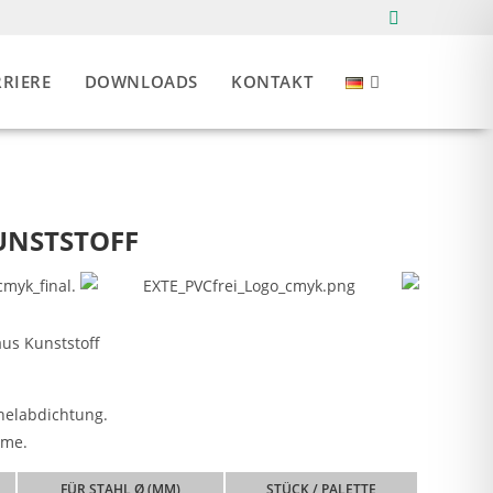
RIERE
DOWNLOADS
KONTAKT
WEBSITE-
SUCHE
UNSTSTOFF
UMSCHAL
nelabdichtung.
hme.
FÜR STAHL Ø (MM)
STÜCK / PALETTE